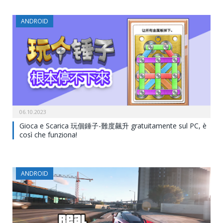
ANDROID
06.10.2023
Gioca e Scarica 玩個錘子-難度飆升 gratuitamente sul PC, è
così che funziona!
ANDROID