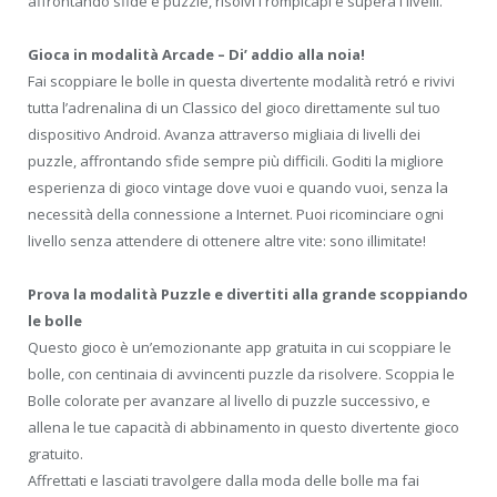
affrontando sfide e puzzle, risolvi i rompicapi e supera i livelli.
Gioca in modalità Arcade – Di’ addio alla noia!
Fai scoppiare le bolle in questa divertente modalità retró e rivivi
tutta l’adrenalina di un Classico del gioco direttamente sul tuo
dispositivo Android. Avanza attraverso migliaia di livelli dei
puzzle, affrontando sfide sempre più difficili. Goditi la migliore
esperienza di gioco vintage dove vuoi e quando vuoi, senza la
necessità della connessione a Internet. Puoi ricominciare ogni
livello senza attendere di ottenere altre vite: sono illimitate!
Prova la modalità Puzzle e divertiti alla grande scoppiando
le bolle
Questo gioco è un’emozionante app gratuita in cui scoppiare le
bolle, con centinaia di avvincenti puzzle da risolvere. Scoppia le
Bolle colorate per avanzare al livello di puzzle successivo, e
allena le tue capacità di abbinamento in questo divertente gioco
gratuito.
Affrettati e lasciati travolgere dalla moda delle bolle ma fai