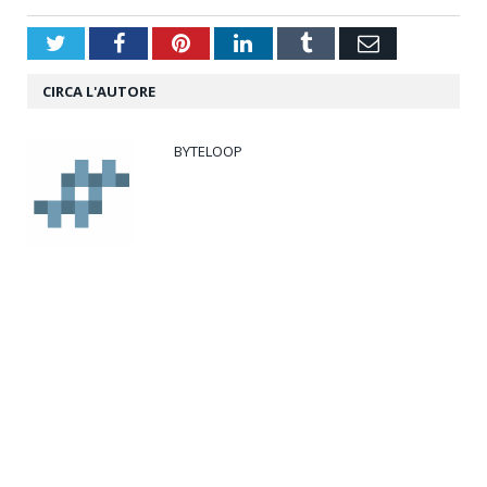
Twitter
Facebook
Pinterest
LinkedIn
Tumblr
Email
CIRCA L'AUTORE
BYTELOOP